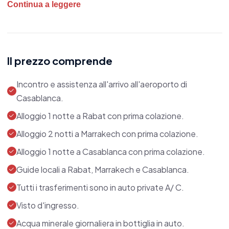
Continua a leggere
cultura e atmosfera unica.
Casablanca
:
Avvia il tuo viaggio nella vivace
capitale economica del Marocco. Ammira la
Il prezzo comprende
splendida
Moschea di Hassan II
, una delle più
Incontro e assistenza all'arrivo all'aeroporto di
grandi e spettacolari al mondo, e passeggi lungo
Casablanca.
la Corniche per ammirare il contrasto tra
Alloggio 1 notte a Rabat con prima colazione.
modernità e tradizione.
Alloggio 2 notti a Marrakech con prima colazione.
Alloggio 1 notte a Casablanca con prima colazione.
Rabat:
Prosegui verso la capitale politica del
Marocco, Rabat, una città intrisa di storia e
Guide locali a Rabat, Marrakech e Casablanca.
cultura. Esplora la
Kasbah degli Oudaia
, un
Tutti i trasferimenti sono in auto private A/ C.
affascinante quartiere fortificato, visita il
Visto d'ingresso.
Mausoleo di Mohammed V
e la
Torre di Hassan
,
Acqua minerale giornaliera in bottiglia in auto.