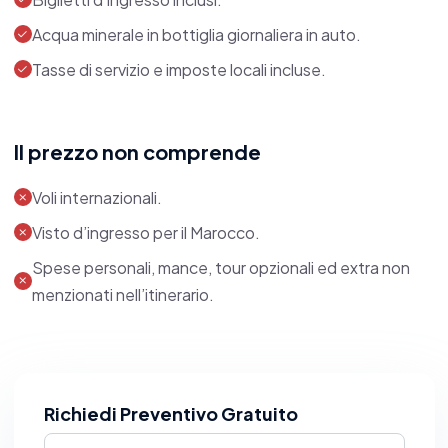
Acqua minerale in bottiglia giornaliera in auto.
Dopo aver esplorato la città, preparati per
Tasse di servizio e imposte locali incluse.
un'esperienza unica nel
deserto di Agafay
,
un'oasi di tranquillità a breve distanza da
Marrakech. Trascorri una notte sotto le stelle in un
Il prezzo non comprende
lussuoso accampamento con cena tradizionale e
Voli internazionali.
colazione incluse, circondato da paesaggi lunari
Visto d’ingresso per il Marocco.
mozzafiato.
Spese personali, mance, tour opzionali ed extra non
menzionati nell’itinerario.
Richiedi Preventivo Gratuito