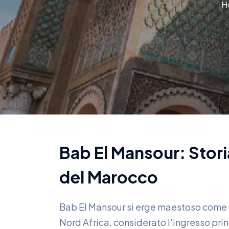
H
Bab El Mansour: Stori
del Marocco
Bab El Mansour si erge maestoso come 
Nord Africa, considerato l'ingresso prin