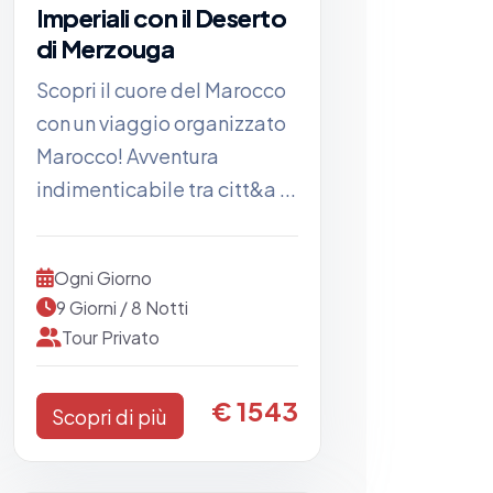
Imperiali con il Deserto
di Merzouga
Scopri il cuore del Marocco
con un viaggio organizzato
Marocco! Avventura
indimenticabile tra citt&a ...
Ogni Giorno
9 Giorni / 8 Notti
Tour Privato
€ 1543
Scopri di più