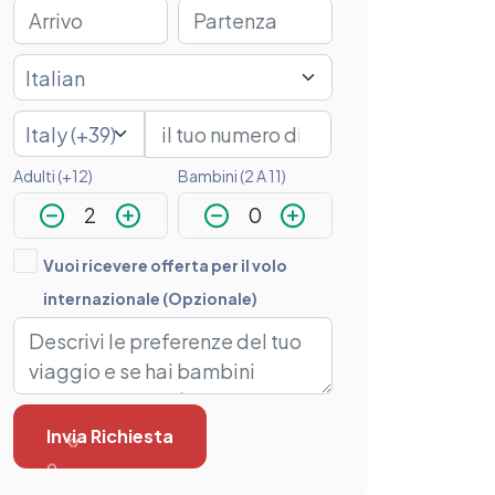
Adulti (+12)
Bambini (2 A 11)
Vuoi ricevere offerta per il volo
internazionale (Opzionale)
Invia Richiesta