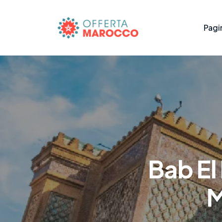
Pagin
Bab El
M